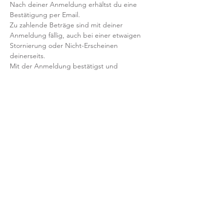
Nach deiner Anmeldung erhältst du eine 
Bestätigung per Email. 
Zu zahlende Beträge sind mit deiner 
Anmeldung fällig, auch bei einer etwaigen 
Stornierung oder Nicht-Erscheinen 
deinerseits.
Mit der Anmeldung bestätigst und 
akzeptierst du unsere 
Teilnahmebedingungen und AGB.
FRAGEN?
Dann schreib uns an: info@yogaheimat.de