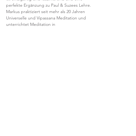
perfekte Ergänzung zu Paul & Suzees Lehre.
Markus praktiziert seit mehr als 20 Jahren 
Universelle und Vipassana Meditation und 
unterrichtet Meditation in 
Jahresausbildungen seit über 10 Jahren. 
Markus ist Reiki Meister und Lehrer der 
Energiearbeit und erhielt ebenso eine 
intensive Professionelle Thai Massage 
Ausbildung und  Thai Massage Therapie 
Ausbildung an der ältesten und wohl 
renommiertesten Thai Massage Schule der 
Welt – Wat Po in Bangkok. Er  hatte die 
Ehre von wahren Meistern in der Kunst von 
Nuad – uralte  heilsame Berührung – und 
Thai Yoga – RueSi DatTon ausgebildet zu 
werden.
In seinem „früheren“ Leben atmete und 
lebte Markus 16 Jahre lang die  Bühne als 
professioneller Tänzer und Musicaldarsteller 
in Bühnenstücken wie „Cats“, „Elisabeth“, 
„Buddy Holly“ und arbeitete freiberuflich 