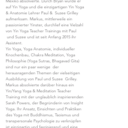
Mexiko absolvierte. Durch Bryan wurde er 
auf Yin Yoga und die einzigartigen Yin Yoga 
& Anatomie Lehrer Paul &  Suzee Grilley 
aufmerksam. Markus, mittlerweile ein 
passionierter Yinster, durchlief eine Vielzahl 
von Yin Yoga Teacher Trainings mit Paul 
 und Suzee und ist seit Anfang 2015 ihr 
Assistent.
Yin Yoga, Yoga Anatomie, individueller 
Knochenbau, Chakra Meditation, Yoga 
Philosophie (Yoga Sutras, Bhagavad Gita) 
sind nur ein paar wenige  der 
herausragenden Themen der vielseitigen 
Ausbildung von Paul und Suzee  Grilley.
Markus absolvierte darüber hinaus ein 
Yin/Yang Yoga & Meditation Teacher 
Training mit der unglaublich inspirierenden 
Sarah Powers, der Begründerin von Insight 
Yoga. Ihr Ansatz, Einsichten und Praktiken 
des Yoga mit Buddhismus, Taoismus und 
transpersonale Psychologie zu verknüpfen 
ist einzigartig und faszinierend und eine 