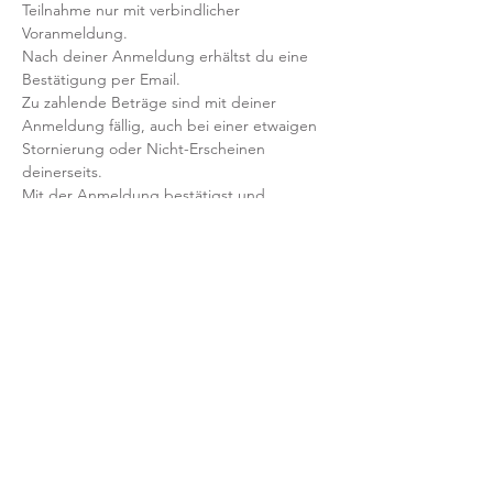
Teilnahme nur mit verbindlicher 
Voranmeldung. 
Nach deiner Anmeldung erhältst du eine 
Bestätigung per Email. 
Zu zahlende Beträge sind mit deiner 
Anmeldung fällig, auch bei einer etwaigen 
Stornierung oder Nicht-Erscheinen 
deinerseits. 
Mit der Anmeldung bestätigst und 
akzeptierst du unsere 
Teilnahmebedingungen und AGB.
FRAGEN?
Dann schreib uns an: info@yogaheimat.de