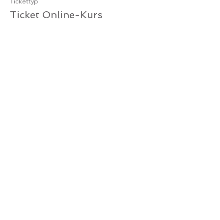
Tickettyp
Ticket Online-Kurs
Mehr Infos
Preis
10,00 €
MwSt. inbegriffen
Verkauf beendet
Tickettyp
Ticket Online-Kurs /
Gutschein
Mehr Infos
Preis
0,00 €