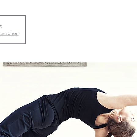
t
 ansehen