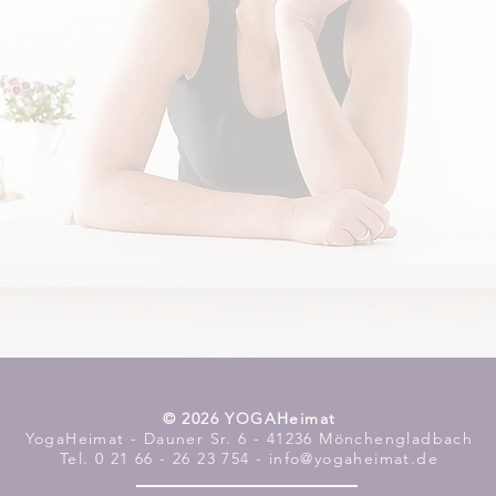
​© 2026 YOGAHeimat
YogaHeimat - Dauner Sr. 6 - 41236 Mönchengladbach
Tel. 0 21 66 - 26 23 754 - info@yogaheimat.de