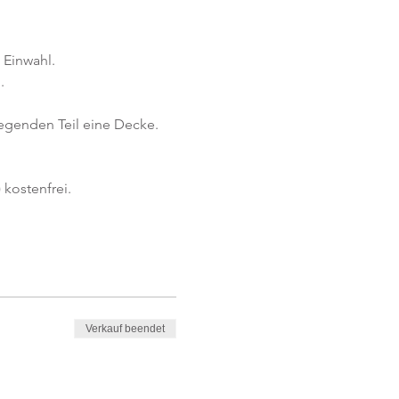
 Einwahl.
.
iegenden Teil eine Decke.
kostenfrei. 
Verkauf beendet