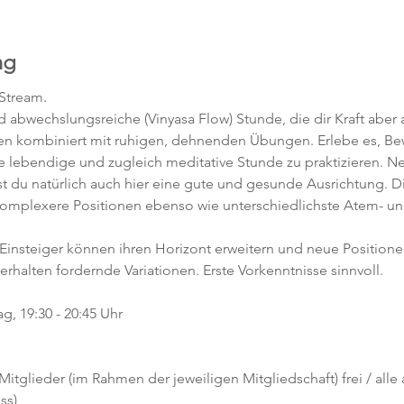
ng
-Stream.
abwechslungsreiche (Vinyasa Flow) Stunde, die dir Kraft aber a
en kombiniert mit ruhigen, dehnenden Übungen. Erlebe es, 
ne lebendige und zugleich meditative Stunde zu praktizieren. 
t du natürlich auch hier eine gute und gesunde Ausrichtung. D
komplexere Positionen ebenso wie unterschiedlichste Atem- un
 Einsteiger können ihren Horizont erweitern und neue Position
 erhalten fordernde Variationen. Erste Vorkenntnisse sinnvoll. 
g, 19:30 - 20:45 Uhr
 Mitglieder (im Rahmen der jeweiligen Mitgliedschaft) frei / alle
ss)