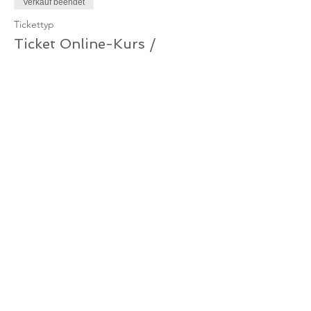
Verkauf beendet
Tickettyp
Ticket Online-Kurs /
Gutschein
Mehr Infos
Preis
0,00 €
Verkauf beendet
Tickettyp
Ticket Online-Kurs
Mehr Infos
Preis
10,00 €