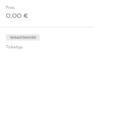
Preis
0,00 €
Verkauf beendet
Tickettyp
Ticket Online-Kurs
Mehr Infos
Preis
10,00 €
MwSt. inbegriffen
Verkauf beendet
Tickettyp
Ticket Online-Kurs /