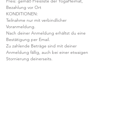
Preis: gemäß Preisliste der YogaHeimat, 
Bezahlung vor Ort
KONDITIONEN:
Teilnahme nur mit verbindlicher 
Voranmeldung. 
Nach deiner Anmeldung erhältst du eine 
Bestätigung per Email. 
Zu zahlende Beträge sind mit deiner 
Anmeldung fällig, auch bei einer etwaigen 
Stornierung deinerseits.
Mit der Anmeldung bestätigst und 
akzeptierst du unsere 
Teilnahmebedingungen und AGB.
FRAGEN?
Dann schreib uns an: info@yogaheimat.de