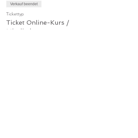
Verkauf beendet
Tickettyp
Ticket Online-Kurs /
Mitglied
Mehr Infos
Preis
0,00 €
Verkauf beendet
Tickettyp
Ticket Online-Kurs /
Gutschein
Mehr Infos
Preis