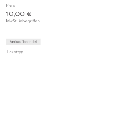
Preis
10,00 €
MwSt. inbegriffen
Verkauf beendet
Tickettyp
Ticket Online-Kurs /
Gutschein
Mehr Infos
Preis
0,00 €
Verkauf beendet
Tickettyp