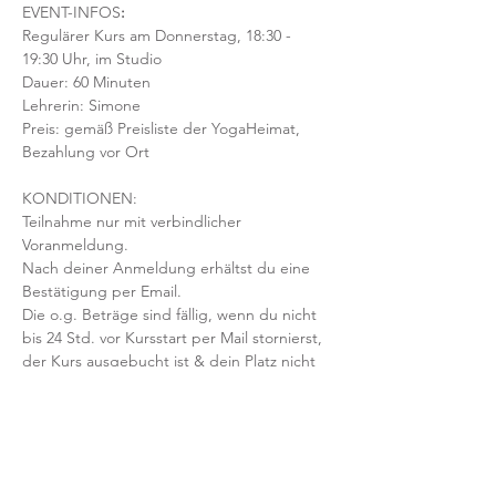
EVENT-INFOS
:
Regulärer Kurs am Donnerstag, 18:30 - 
19:30 Uhr, im Studio 
Dauer: 60 Minuten 
Lehrerin: Simone
Preis: gemäß Preisliste der YogaHeimat, 
Bezahlung vor Ort
KONDITIONEN:
Teilnahme nur mit verbindlicher 
Voranmeldung. 
Nach deiner Anmeldung erhältst du eine 
Bestätigung per Email. 
Die o.g. Beträge sind fällig, wenn du nicht 
bis 24 Std. vor Kursstart per Mail stornierst, 
der Kurs ausgebucht ist & dein Platz nicht 
nachbesetzt werden kann.
Mit der Anmeldung bestätigst und 
akzeptierst du unsere 
Teilnahmebedingungen und AGB.