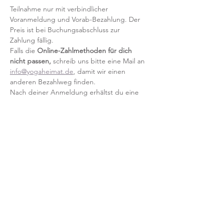
Teilnahme nur mit verbindlicher 
Voranmeldung und Vorab-Bezahlung. Der 
Preis ist bei Buchungsabschluss zur 
Zahlung fällig. 
Falls die
 Online-Zahlmethoden für dich 
nicht passen, 
schreib uns bitte eine Mail an 
info@yogaheimat.de
, damit wir einen 
anderen Bezahlweg finden.
Nach deiner Anmeldung erhältst du eine 
Bestätigung per Email.
Mit der Anmeldung akzeptierst du unsere 
Teilnahmebedingungen und AGB.