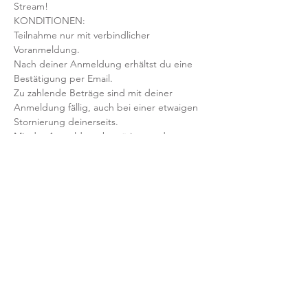
Stream!
KONDITIONEN:
Teilnahme nur mit verbindlicher 
Voranmeldung. 
Nach deiner Anmeldung erhältst du eine 
Bestätigung per Email. 
Zu zahlende Beträge sind mit deiner 
Anmeldung fällig, auch bei einer etwaigen 
Stornierung deinerseits.
Mit der Anmeldung bestätigst und 
akzeptierst du unsere 
Teilnahmebedingungen und AGB.
FRAGEN?
Dann schreib uns an: info@yogaheimat.de