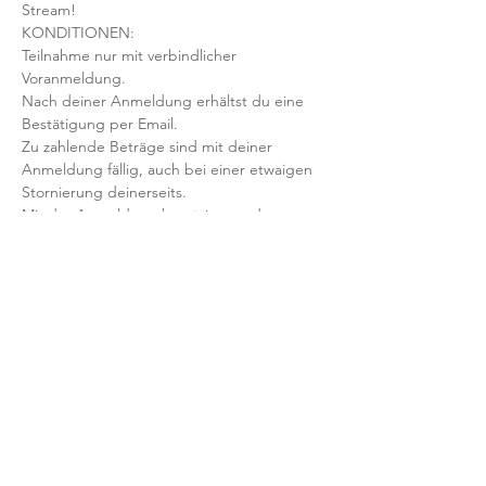
Stream!
KONDITIONEN:
Teilnahme nur mit verbindlicher 
Voranmeldung. 
Nach deiner Anmeldung erhältst du eine 
Bestätigung per Email. 
Zu zahlende Beträge sind mit deiner 
Anmeldung fällig, auch bei einer etwaigen 
Stornierung deinerseits.
Mit der Anmeldung bestätigst und 
akzeptierst du unsere 
Teilnahmebedingungen und AGB.
FRAGEN?
Dann schreib uns an: info@yogaheimat.de