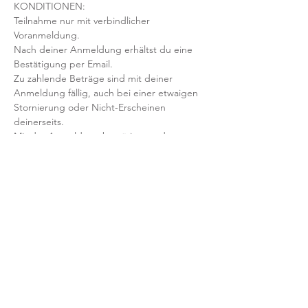
KONDITIONEN:
Teilnahme nur mit verbindlicher 
Voranmeldung. 
Nach deiner Anmeldung erhältst du eine 
Bestätigung per Email. 
Zu zahlende Beträge sind mit deiner 
Anmeldung fällig, auch bei einer etwaigen 
Stornierung oder Nicht-Erscheinen 
deinerseits.
Mit der Anmeldung bestätigst und 
akzeptierst du unsere 
Teilnahmebedingungen und AGB.
FRAGEN?
Dann schreib uns an: info@yogaheimat.de