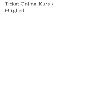
Ticket Online-Kurs /
Mitglied
Mehr Infos
Preis
0,00 €
Verkauf beendet
Tickettyp
Ticket Online-Kurs /
Gutschein
Mehr Infos
Preis
0,00 €