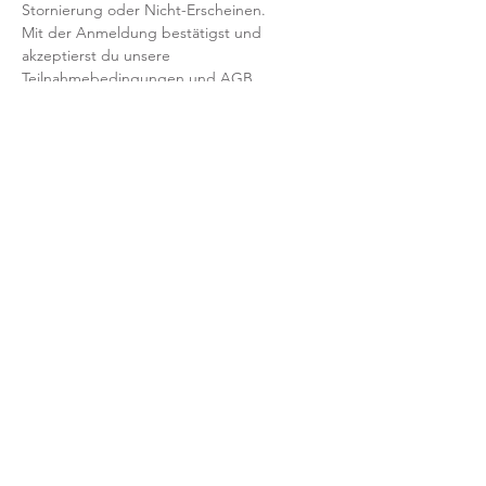
Stornierung oder Nicht-Erscheinen.
Mit der Anmeldung bestätigst und 
akzeptierst du unsere 
Teilnahmebedingungen und AGB.
FRAGEN?
Dann schreib uns an: info@yogaheimat.de
​© 2026 YOGAHeimat