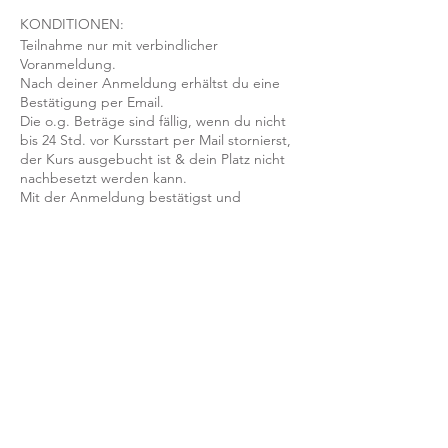
KONDITIONEN:
Teilnahme nur mit verbindlicher
Voranmeldung.
Nach deiner Anmeldung erhältst du eine
Bestätigung per Email.
Die o.g. Beträge sind fällig, wenn du nicht
bis 24 Std. vor Kursstart per Mail stornierst,
der Kurs ausgebucht ist & dein Platz nicht
nachbesetzt werden kann.
Mit der Anmeldung bestätigst und
akzeptierst du unsere
Teilnahmebedingungen und AGB.
FRAGEN?
Dann schreib uns an: info@yogaheimat.de