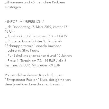
willkommen und können ohne Problem
einsteigen.
/ INFOS IM ÜBERBLICK /
_ ab Donnerstag, 7. März 2019, immer 17 -
18 Uhr
_ Kursblock mit 6 Terminen: 7.3. - 11.4.19
_ für neue Kinder ist der 1. Termin als
"Schnuppertermin" einzeln buchbar
_ Lehrerin: Silke Fuchs
_ Für Schulkinder zwischen 6 und 10 Jahren
_ Preis: 1. Termin am 7.3.: 14 EUR / alle 6
Termine: 79 EUR, Mitglieder: 69 EUR
PS. parallel zu diesem Kurs läuft unser
"Entspannter Rücken" Kurs, der gerne von
dem jeweiligen Erwachsenen besucht
werden kann (regulärer offener Kurs, ohne
Anmeldung, regulärer Kurstarif)
/ KONDITIONEN /