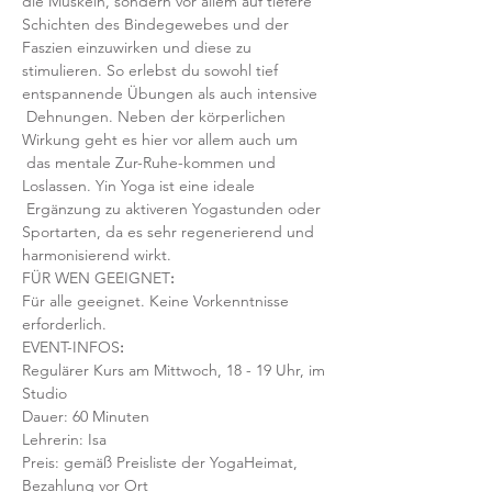
die Muskeln, sondern vor allem auf tiefere 
Schichten des Bindegewebes und der 
Faszien einzuwirken und diese zu 
stimulieren. So erlebst du sowohl tief 
entspannende Übungen als auch intensive 
 Dehnungen. Neben der körperlichen 
Wirkung geht es hier vor allem auch um 
 das mentale Zur-Ruhe-kommen und 
Loslassen. Yin Yoga ist eine ideale 
 Ergänzung zu aktiveren Yogastunden oder 
Sportarten, da es sehr regenerierend und 
harmonisierend wirkt.
FÜR WEN GEEIGNET
:
Für alle geeignet. Keine Vorkenntnisse 
erforderlich.  
EVENT-INFOS
:
Regulärer Kurs am Mittwoch, 18 - 19 Uhr, im 
Studio 
Dauer: 60 Minuten 
Lehrerin: Isa
Preis: gemäß Preisliste der YogaHeimat, 
Bezahlung vor Ort