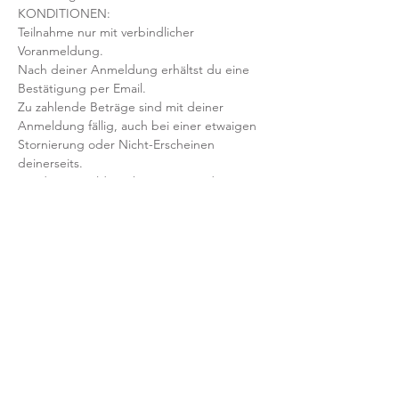
KONDITIONEN:
Teilnahme nur mit verbindlicher 
Voranmeldung. 
Nach deiner Anmeldung erhältst du eine 
Bestätigung per Email. 
Zu zahlende Beträge sind mit deiner 
Anmeldung fällig, auch bei einer etwaigen 
Stornierung oder Nicht-Erscheinen 
deinerseits.
Mit der Anmeldung bestätigst und 
akzeptierst du unsere 
Teilnahmebedingungen und AGB.
FRAGEN?
Dann schreib uns an: info@yogaheimat.de