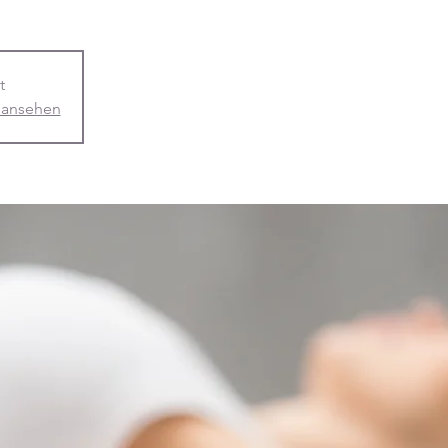
t
 ansehen