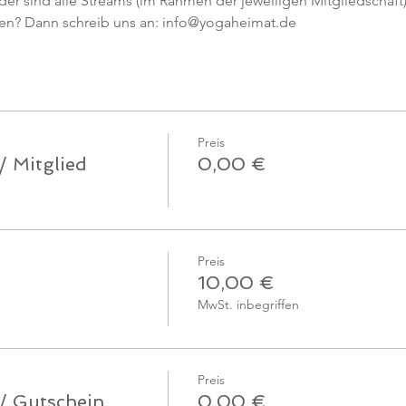
er sind alle Streams (im Rahmen der jeweiligen Mitgliedschaft) 
en? Dann schreib uns an: info@yogaheimat.de
Preis
/ Mitglied
0,00 €
Preis
10,00 €
MwSt. inbegriffen
Preis
 / Gutschein
0,00 €