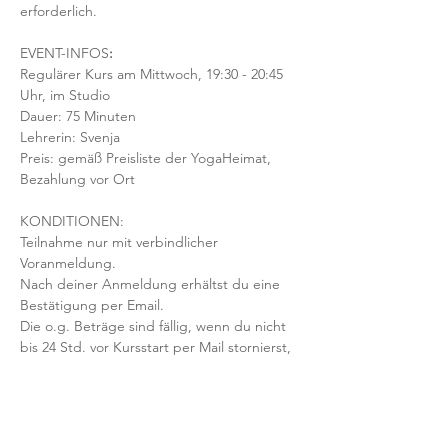
erforderlich.  
EVENT-INFOS
:
Regulärer Kurs am Mittwoch, 19:30 - 20:45 
Uhr, im Studio 
Dauer: 75 Minuten 
Lehrerin: Svenja
Preis: gemäß Preisliste der YogaHeimat, 
Bezahlung vor Ort
KONDITIONEN:
Teilnahme nur mit verbindlicher 
Voranmeldung. 
Nach deiner Anmeldung erhältst du eine 
Bestätigung per Email. 
Die o.g. Beträge sind fällig, wenn du nicht 
bis 24 Std. vor Kursstart per Mail stornierst, 
der Kurs ausgebucht ist & dein Platz nicht 
nachbesetzt werden kann.
Mit der Anmeldung bestätigst und 
akzeptierst du unsere 