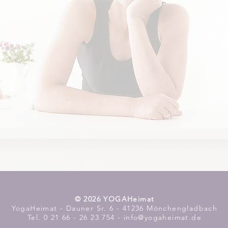
​© 2026 YOGAHeimat
YogaHeimat - Dauner Sr. 6 - 41236 Mönchengladbach
Tel. 0 21 66 - 26 23 754 - info@yogaheimat.de