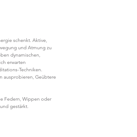
rgie schenkt. Aktive, 
Bewegung und Atmung zu 
Neben dynamischen, 
ich erwarten 
itations-Techniken. 
en ausprobieren, Geübtere 
ie Federn, Wippen oder 
und gestärkt.