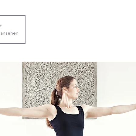
t
 ansehen