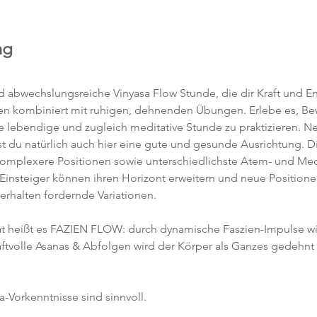
ng
abwechslungsreiche Vinyasa Flow Stunde, die dir Kraft und Ene
en kombiniert mit ruhigen, dehnenden Übungen. Erlebe es, 
ne lebendige und zugleich meditative Stunde zu praktizieren. 
t du natürlich auch hier eine gute und gesunde Ausrichtung. D
komplexere Positionen sowie unterschiedlichste Atem- und Med
 Einsteiger können ihren Horizont erweitern und neue Position
 erhalten fordernde Variationen.  
 heißt es FAZIEN FLOW: durch dynamische Faszien-Impulse w
ftvolle Asanas & Abfolgen wird der Körper als Ganzes gedehnt 
a-Vorkenntnisse sind sinnvoll.  