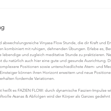
ng
abwechslungsreiche Vinyasa Flow Stunde, die dir Kraft und Ene
en kombiniert mit ruhigen, dehnenden Übungen. Erlebe es, 
ne lebendige und zugleich meditative Stunde zu praktizieren. 
t du natürlich auch hier eine gute und gesunde Ausrichtung. D
komplexere Positionen sowie unterschiedlichste Atem- und Med
 Einsteiger können ihren Horizont erweitern und neue Position
 erhalten fordernde Variationen.  
 heißt es FAZIEN FLOW: durch dynamische Faszien-Impulse w
ftvolle Asanas & Abfolgen wird der Körper als Ganzes gedehnt 