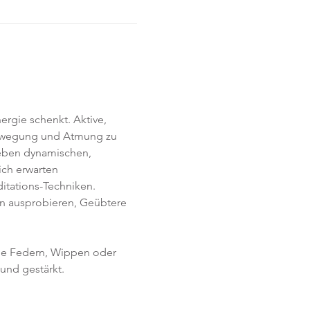
rgie schenkt. Aktive, 
Bewegung und Atmung zu 
Neben dynamischen, 
ich erwarten 
itations-Techniken. 
en ausprobieren, Geübtere 
ie Federn, Wippen oder 
und gestärkt.