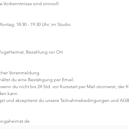
a-Vorkenntnisse sind sinnvoll.  
ontag, 18:30 - 19:30 Uhr, im Studio
 YogaHeimat, Bezahlung vor Ort
icher Voranmeldung. 
ltst du eine Bestätigung per Email. 
 wenn du nicht bis 24 Std. vor Kursstart per Mail stornierst, der 
den kann.
gst und akzeptierst du unsere Teilnahmebedingungen und AGB
@yogaheimat.de