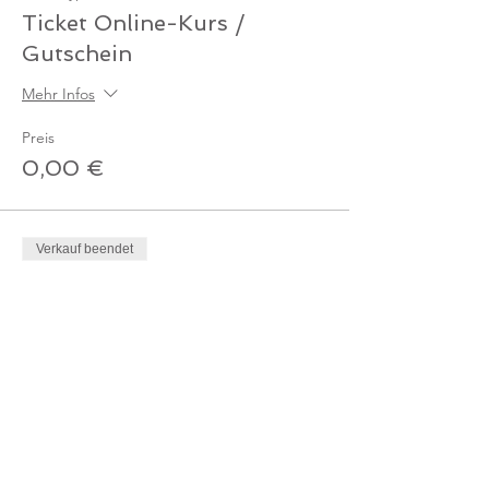
Ticket Online-Kurs /
Gutschein
Mehr Infos
Preis
0,00 €
Verkauf beendet
Tickettyp
Ticket - Online-Kurs
Mehr Infos
Preis
10,00 €
MwSt. inbegriffen