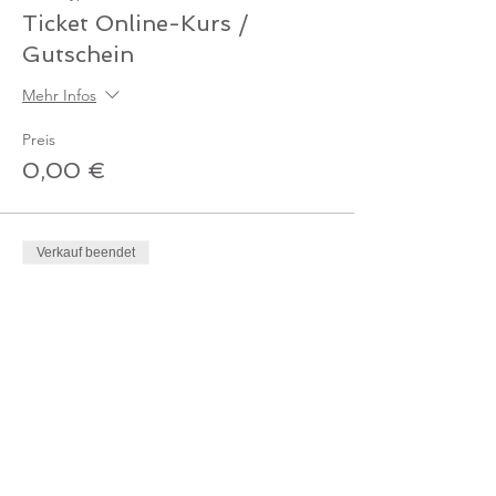
Ticket Online-Kurs /
Gutschein
Mehr Infos
Preis
0,00 €
Verkauf beendet
Tickettyp
Ticket - Online-Kurs
Mehr Infos
Preis
10,00 €
MwSt. inbegriffen