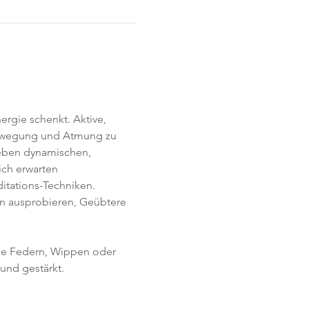
rgie schenkt. Aktive, 
Bewegung und Atmung zu 
Neben dynamischen, 
ich erwarten 
itations-Techniken. 
en ausprobieren, Geübtere 
ie Federn, Wippen oder 
und gestärkt.