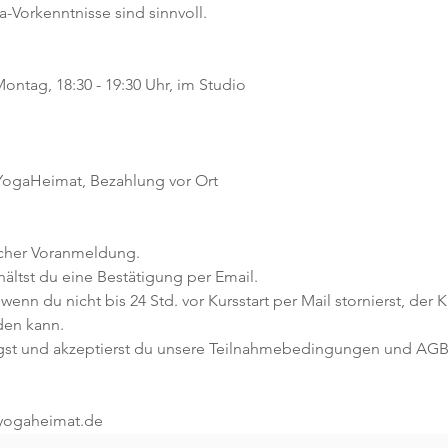
a-Vorkenntnisse sind sinnvoll.  
ontag, 18:30 - 19:30 Uhr, im Studio
 YogaHeimat, Bezahlung vor Ort
icher Voranmeldung. 
ltst du eine Bestätigung per Email. 
 wenn du nicht bis 24 Std. vor Kursstart per Mail stornierst, der 
den kann.
gst und akzeptierst du unsere Teilnahmebedingungen und AGB
@yogaheimat.de