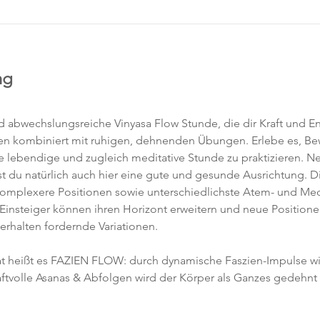
ng
abwechslungsreiche Vinyasa Flow Stunde, die dir Kraft und Ene
en kombiniert mit ruhigen, dehnenden Übungen. Erlebe es, 
ne lebendige und zugleich meditative Stunde zu praktizieren. 
t du natürlich auch hier eine gute und gesunde Ausrichtung. D
komplexere Positionen sowie unterschiedlichste Atem- und Med
 Einsteiger können ihren Horizont erweitern und neue Position
 erhalten fordernde Variationen.  
 heißt es FAZIEN FLOW: durch dynamische Faszien-Impulse w
ftvolle Asanas & Abfolgen wird der Körper als Ganzes gedehnt 