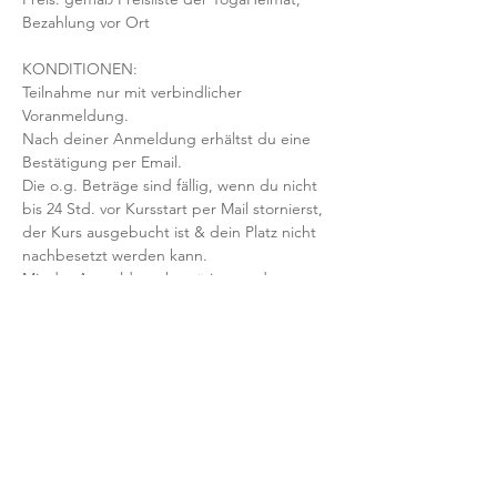
Bezahlung vor Ort
KONDITIONEN:
Teilnahme nur mit verbindlicher 
Voranmeldung. 
Nach deiner Anmeldung erhältst du eine 
Bestätigung per Email. 
Die o.g. Beträge sind fällig, wenn du nicht 
bis 24 Std. vor Kursstart per Mail stornierst, 
der Kurs ausgebucht ist & dein Platz nicht 
nachbesetzt werden kann.
Mit der Anmeldung bestätigst und 
akzeptierst du unsere 
Teilnahmebedingungen und AGB.
FRAGEN?
Dann schreib uns an: info@yogaheimat.de