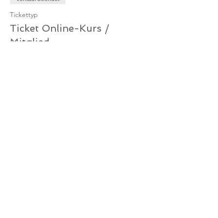
Tickettyp
Ticket Online-Kurs /
Mitglied
Mehr Infos
Preis
0,00 €
Verkauf beendet
Tickettyp
Ticket Online-Kurs /
Gutschein
Mehr Infos
Preis