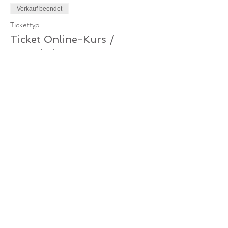
Verkauf beendet
Tickettyp
Ticket Online-Kurs /
Gutschein
Mehr Infos
Preis
0,00 €
Verkauf beendet
Tickettyp
Ticket Online-Kurs /
Mitglied
Mehr Infos