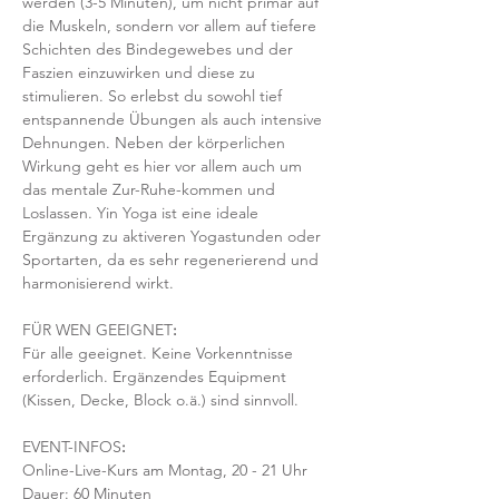
werden (3-5 Minuten), um nicht primär auf 
die Muskeln, sondern vor allem auf tiefere 
Schichten des Bindegewebes und der 
Faszien einzuwirken und diese zu 
stimulieren. So erlebst du sowohl tief 
entspannende Übungen als auch intensive 
Dehnungen. Neben der körperlichen 
Wirkung geht es hier vor allem auch um 
das mentale Zur-Ruhe-kommen und 
Loslassen. Yin Yoga ist eine ideale 
Ergänzung zu aktiveren Yogastunden oder 
Sportarten, da es sehr regenerierend und 
harmonisierend wirkt. 
FÜR WEN GEEIGNET
:
Für alle geeignet. Keine Vorkenntnisse 
erforderlich. Ergänzendes Equipment 
(Kissen, Decke, Block o.ä.) sind sinnvoll.
EVENT-INFOS
:
Online-Live-Kurs am Montag, 20 - 21 Uhr
Dauer: 60 Minuten 