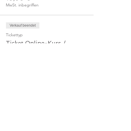
MwSt. inbegriffen
Verkauf beendet
Tickettyp
Ticket Online-Kurs /
Mitglied
Mehr Infos
Preis
0,00 €
Verkauf beendet
Tickettyp
Ticket Online-Kurs /
Gutschein