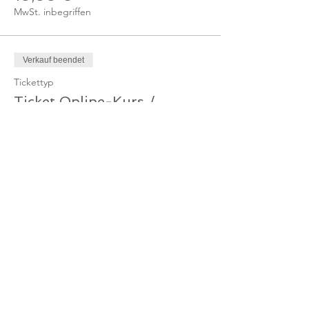
MwSt. inbegriffen
Verkauf beendet
Tickettyp
Ticket Online-Kurs /
Mitglied
Mehr Infos
Preis
0,00 €
Verkauf beendet
Tickettyp
Ticket Online-Kurs /
Gutschein