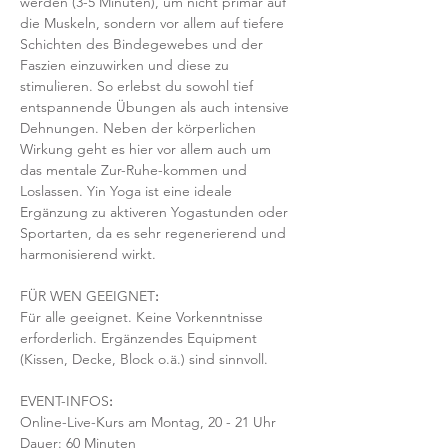
werden (3-5 Minuten), um nicht primär auf 
die Muskeln, sondern vor allem auf tiefere 
Schichten des Bindegewebes und der 
Faszien einzuwirken und diese zu 
stimulieren. So erlebst du sowohl tief 
entspannende Übungen als auch intensive 
Dehnungen. Neben der körperlichen 
Wirkung geht es hier vor allem auch um 
das mentale Zur-Ruhe-kommen und 
Loslassen. Yin Yoga ist eine ideale 
Ergänzung zu aktiveren Yogastunden oder 
Sportarten, da es sehr regenerierend und 
harmonisierend wirkt. 
FÜR WEN GEEIGNET
:
Für alle geeignet. Keine Vorkenntnisse 
erforderlich. Ergänzendes Equipment 
(Kissen, Decke, Block o.ä.) sind sinnvoll.
EVENT-INFOS
:
Online-Live-Kurs am Montag, 20 - 21 Uhr
Dauer: 60 Minuten 