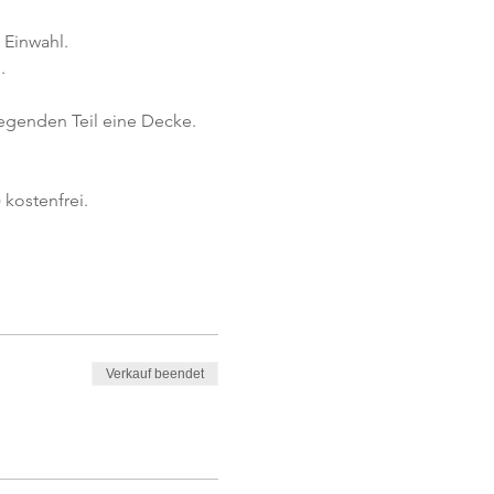
 Einwahl.
.
iegenden Teil eine Decke.
kostenfrei. 
Verkauf beendet