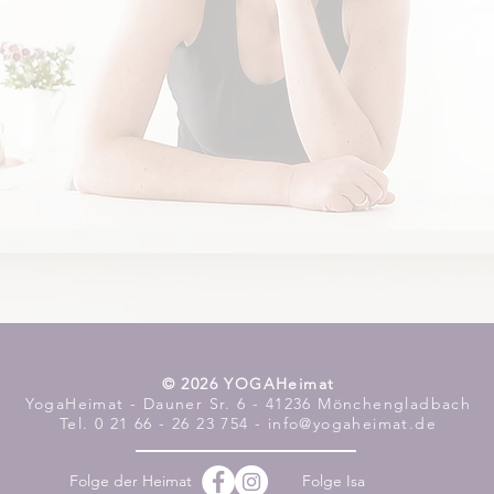
​© 2026 YOGAHeimat
YogaHeimat - Dauner Sr. 6 - 41236 Mönchengladbach
Tel. 0 21 66 - 26 23 754 - info@yogaheimat.de
Folge der Heimat
Folge Isa