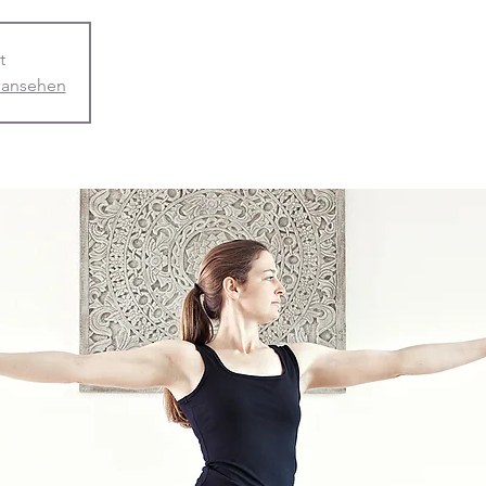
t
 ansehen