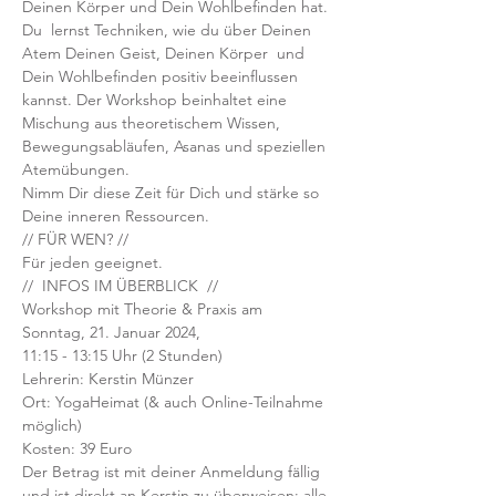
Deinen Körper und Dein Wohlbefinden hat. 
Du  lernst Techniken, wie du über Deinen 
Atem Deinen Geist, Deinen Körper  und 
Dein Wohlbefinden positiv beeinflussen 
kannst. Der Workshop beinhaltet eine 
Mischung aus theoretischem Wissen, 
Bewegungsabläufen, Asanas und speziellen 
Atemübungen.
Nimm Dir diese Zeit für Dich und stärke so 
Deine inneren Ressourcen.
// FÜR WEN? //
Für jeden geeignet.
//  INFOS IM ÜBERBLICK  //
Workshop mit Theorie & Praxis am 
Sonntag, 21. Januar 2024, 
11:15 - 13:15 Uhr (2 Stunden) 
Lehrerin: Kerstin Münzer
Ort: YogaHeimat (& auch Online-Teilnahme 
möglich)
Kosten: 39 Euro
Der Betrag ist mit deiner Anmeldung fällig 
und ist direkt an Kerstin zu überweisen; alle 