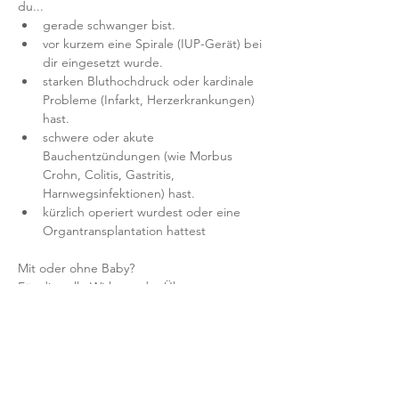
du...
gerade schwanger bist.
vor kurzem eine Spirale (IUP-Gerät) bei 
dir eingesetzt wurde.
starken Bluthochdruck oder kardinale 
Probleme (Infarkt, Herzerkrankungen) 
hast.
schwere oder akute 
Bauchentzündungen (wie Morbus 
Crohn, Colitis, Gastritis,  
Harnwegsinfektionen) hast.
kürzlich operiert wurdest oder eine 
Organtransplantation hattest
Mit oder ohne Baby?
Für die volle Wirkung der Übungen 
empfehlen wir dir, die zwei Stunden für 
dich allein zu nutzen. Wenn du aber frisch 
gebackene Mami bist, keinen Babysitter 
hast oder dein Baby gern mitbringen 
möchtest, ist das natürlich möglich.