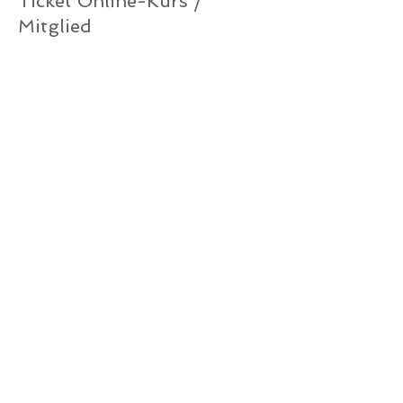
Ticket Online-Kurs /
Mitglied
Mehr Infos
Preis
0,00 €
Verkauf beendet
Tickettyp
Ticket Online-Kurs /
Gutschein
Mehr Infos
Preis
0,00 €