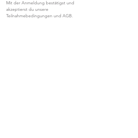
Mit der Anmeldung bestätigst und 
akzeptierst du unsere 
Teilnahmebedingungen und AGB.
FRAGEN?
Dann schreib uns an: info@yogaheimat.de
​© 2026 YOGAHeimat
YogaHeimat - Dauner Sr. 6 - 41236