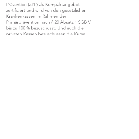
Prävention (ZPP) als Kompaktangebot
zertifiziert und wird von den gesetzlichen
Krankenkassen im Rahmen der
Primärprävention nach § 20 Absatz 1 SGB V
bis zu 100 % bezuschusst. Und auch die
privaten Kassen bezuschussen die Kurse
zum Teil bis zu 100%.
Wichtig hierfür ist, dass Du
vorab bei Deiner
Krankenkasse die Erstattung beantragst
(dies ist bei wöchentlich laufenden
Angeboten nicht notwendig). Nach Deiner
Anmeldung und Überweisung der
Kursgebühr bekommst Du eine
Kursnummer, mit der Du den Antrag auf
Bezuschussung formlos einreichen kannst.
Nach erfolgreicher Teilnahme von mind. 80%
bekommt Du eine Teilnahmebescheinigung,
die Du bei dann bei Deiner Krankenkasse
zur Erstattung einreichen kannst. In der
Regel erfolgt die Erstattung nach 1-2
Wochen je nach Krankenkasse in
unterschiedlicher Höhe. Die Förderhöhe
variiert von 75 € bis 100% der Kosten.