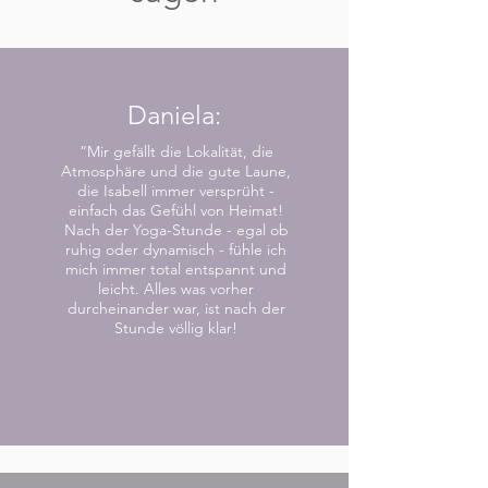
Daniela:
“Mir gefällt die Lokalität, die
Atmosphäre und die gute Laune,
die Isabell immer versprüht -
einfach das Gefühl von Heimat!
Nach der Yoga-Stunde - egal ob
ruhig oder dynamisch - fühle ich
mich immer total entspannt und
leicht. Alles was vorher
durcheinander war, ist nach der
Stunde völlig klar!