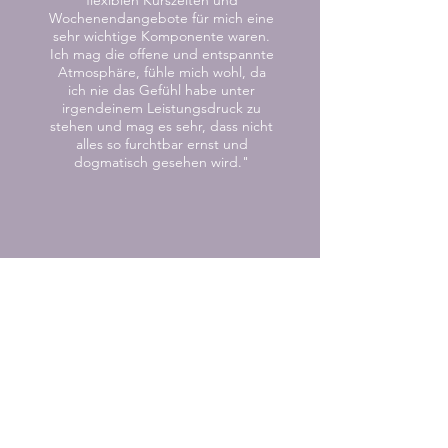
flexiblen Kurszeiten und
Wochenendangebote für mich eine
sehr wichtige Komponente waren.
Ich mag die offene und entspannte
Atmosphäre, fühle mich wohl, da
ich nie das Gefühl habe unter
irgendeinem Leistungsdruck zu
stehen und mag es sehr, dass nicht
alles so furchtbar ernst und
dogmatisch gesehen wird."
Annette:
“Yoga ist für mich ein gekonntes
Strecken, Recken, Muskeln wecken
und der ideale Ausgleich zu
meinem Job. Nach einer Yoga-