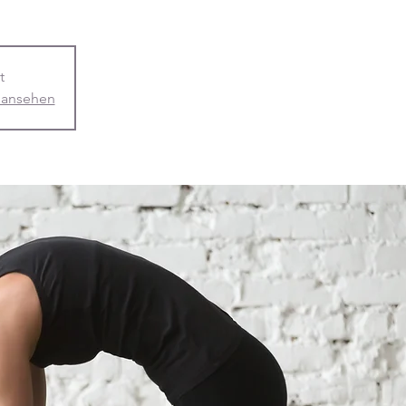
t
 ansehen