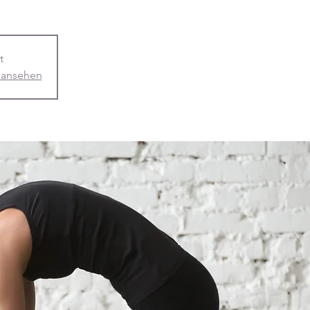
t
 ansehen