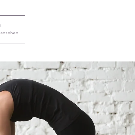
t
 ansehen