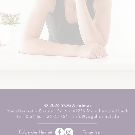
​© 2026 YOGAHeimat
YogaHeimat - Dauner Sr. 6 - 41236 Mönchengladbach
Tel. 0 21 66 - 26 23 754 - info@yogaheimat.de
Folge der Heimat
Folge Isa