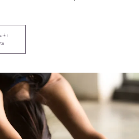
ucht
ite