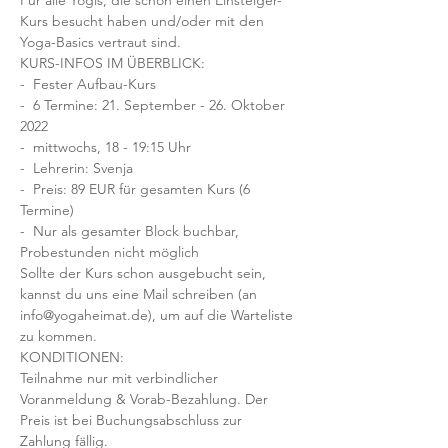
Für alle Yogis, die schon einen Einsteiger-
Kurs besucht haben und/oder mit den 
Yoga-Basics vertraut sind.
KURS-INFOS IM ÜBERBLICK:
-  Fester Aufbau-Kurs
-  6 Termine: 21. September - 26. Oktober 
2022
-  mittwochs, 18 - 19:15 Uhr
-  Lehrerin: Svenja
-  Preis: 89 EUR für gesamten Kurs (6 
Termine)
-  Nur als gesamter Block buchbar, 
Probestunden nicht möglich
Sollte der Kurs schon ausgebucht sein, 
kannst du uns eine Mail schreiben (an 
info@yogaheimat.de), um auf die Warteliste 
zu kommen.
KONDITIONEN:
Teilnahme nur mit verbindlicher 
Voranmeldung & Vorab-Bezahlung. Der 
Preis ist bei Buchungsabschluss zur 
Zahlung fällig. 