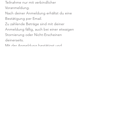
Teilnahme nur mit verbindlicher 
Voranmeldung. 
Nach deiner Anmeldung erhältst du eine 
Bestätigung per Email. 
Zu zahlende Beträge sind mit deiner 
Anmeldung fällig, auch bei einer etwaigen 
Stornierung oder Nicht-Erscheinen 
deinerseits. 
Mit der Anmeldung bestätigst und 
akzeptierst du unsere 
Teilnahmebedingungen und AGB.
FRAGEN?
Dann schreib uns an: info@yogaheimat.de