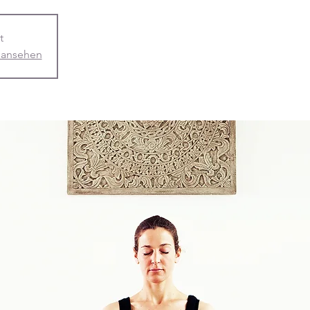
t
 ansehen