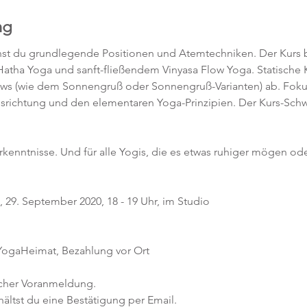
ng
rnst du grundlegende Positionen und Atemtechniken. Der Kurs b
atha Yoga und sanft-fließendem Vinyasa Flow Yoga. Statische
lows (wie dem Sonnengruß oder Sonnengruß-Varianten) ab. Fokus
srichtung und den elementaren Yoga-Prinzipien. Der Kurs-Schw
orkenntnisse. Und für alle Yogis, die es etwas ruhiger mögen ode
 29. September 2020, 18 - 19 Uhr, im Studio
 YogaHeimat, Bezahlung vor Ort
icher Voranmeldung. 
ltst du eine Bestätigung per Email. 