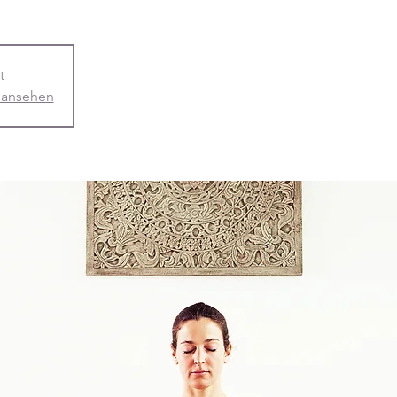
t
 ansehen