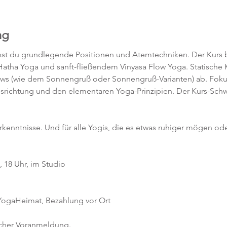
ng
rnst du grundlegende Positionen und Atemtechniken. Der Kurs b
atha Yoga und sanft-fließendem Vinyasa Flow Yoga. Statische
lows (wie dem Sonnengruß oder Sonnengruß-Varianten) ab. Fokus
srichtung und den elementaren Yoga-Prinzipien. Der Kurs-Schw
orkenntnisse. Und für alle Yogis, die es etwas ruhiger mögen ode
 18 Uhr, im Studio
 YogaHeimat, Bezahlung vor Ort
icher Voranmeldung. 