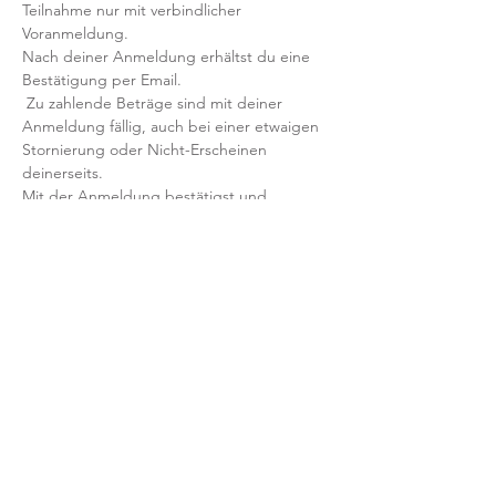
Teilnahme nur mit verbindlicher 
Voranmeldung. 
Nach deiner Anmeldung erhältst du eine 
Bestätigung per Email. 
 Zu zahlende Beträge sind mit deiner 
Anmeldung fällig, auch bei einer etwaigen 
Stornierung oder Nicht-Erscheinen 
deinerseits. 
Mit der Anmeldung bestätigst und 
akzeptierst du unsere 
Teilnahmebedingungen und AGB.
FRAGEN?
Dann schreib uns an: info@yogaheimat.de