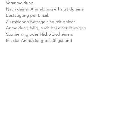
Voranmeldung. 
Nach deiner Anmeldung erhältst du eine 
Bestätigung per Email. 
Zu zahlende Beträge sind mit deiner 
Anmeldung fällig, auch bei einer etwaigen 
Stornierung oder Nicht-Erscheinen.
Mit der Anmeldung bestätigst und 
akzeptierst du unsere 
Teilnahmebedingungen und AGB.
FRAGEN?
Dann schreib uns an: info@yogaheimat.de