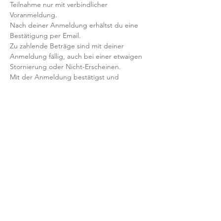
Teilnahme nur mit verbindlicher 
Voranmeldung. 
Nach deiner Anmeldung erhältst du eine 
Bestätigung per Email. 
Zu zahlende Beträge sind mit deiner 
Anmeldung fällig, auch bei einer etwaigen 
Stornierung oder Nicht-Erscheinen.
Mit der Anmeldung bestätigst und 
akzeptierst du unsere 
Teilnahmebedingungen und AGB.
FRAGEN?
Dann schreib uns an: info@yogaheimat.de